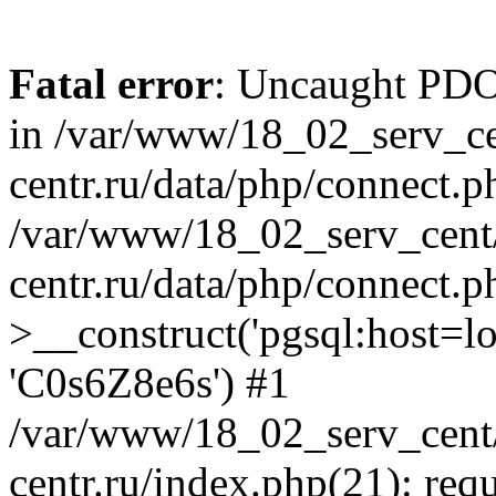
Fatal error
: Uncaught PDOE
in /var/www/18_02_serv_ce
centr.ru/data/php/connect.p
/var/www/18_02_serv_cent/
centr.ru/data/php/connect.
>__construct('pgsql:host=loca
'C0s6Z8e6s') #1
/var/www/18_02_serv_cent/
centr.ru/index.php(21): req