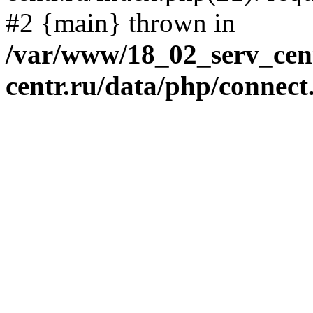
#2 {main} thrown in
/var/www/18_02_serv_cent
centr.ru/data/php/connect