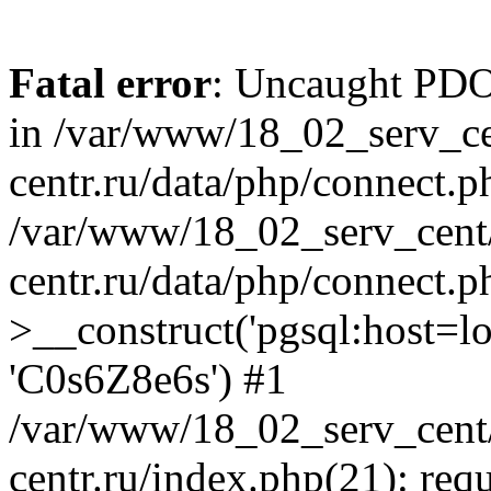
Fatal error
: Uncaught PDOE
in /var/www/18_02_serv_ce
centr.ru/data/php/connect.p
/var/www/18_02_serv_cent/
centr.ru/data/php/connect.
>__construct('pgsql:host=loca
'C0s6Z8e6s') #1
/var/www/18_02_serv_cent/
centr.ru/index.php(21): req