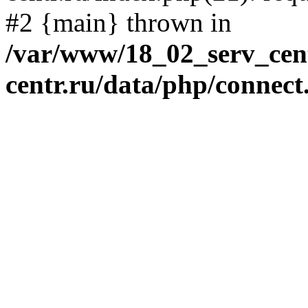
#2 {main} thrown in
/var/www/18_02_serv_cent
centr.ru/data/php/connect