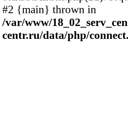
#2 {main} thrown in
/var/www/18_02_serv_cent
centr.ru/data/php/connect