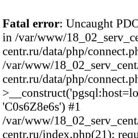
Fatal error
: Uncaught PDOE
in /var/www/18_02_serv_ce
centr.ru/data/php/connect.p
/var/www/18_02_serv_cent/
centr.ru/data/php/connect.
>__construct('pgsql:host=loca
'C0s6Z8e6s') #1
/var/www/18_02_serv_cent/
centr.ru/index.php(21): req