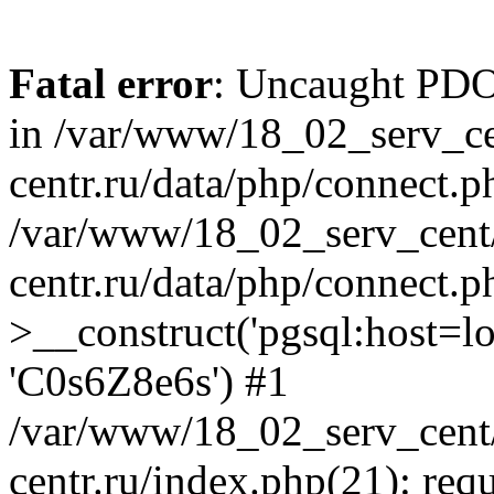
Fatal error
: Uncaught PDOE
in /var/www/18_02_serv_ce
centr.ru/data/php/connect.p
/var/www/18_02_serv_cent/
centr.ru/data/php/connect.
>__construct('pgsql:host=loca
'C0s6Z8e6s') #1
/var/www/18_02_serv_cent/
centr.ru/index.php(21): req