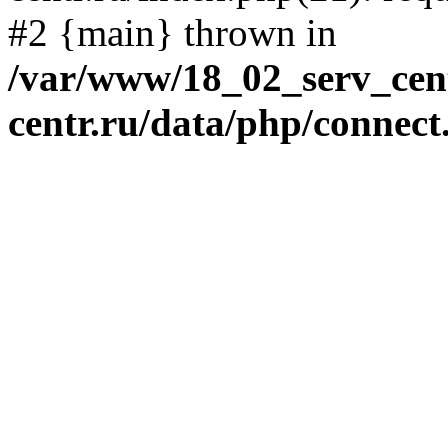
#2 {main} thrown in
/var/www/18_02_serv_cent
centr.ru/data/php/connect