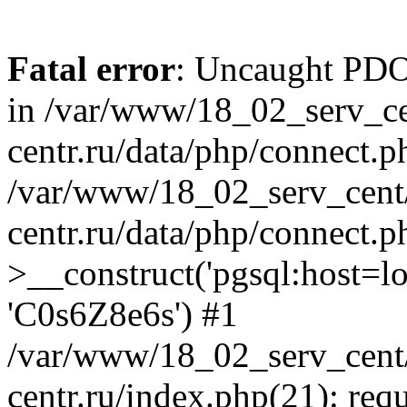
Fatal error
: Uncaught PDOE
in /var/www/18_02_serv_ce
centr.ru/data/php/connect.p
/var/www/18_02_serv_cent/
centr.ru/data/php/connect.
>__construct('pgsql:host=loca
'C0s6Z8e6s') #1
/var/www/18_02_serv_cent/
centr.ru/index.php(21): req