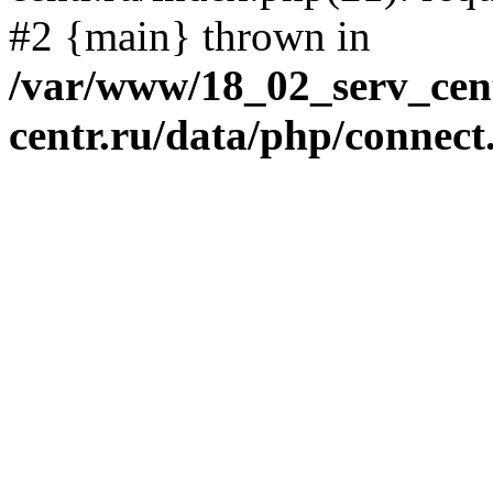
#2 {main} thrown in
/var/www/18_02_serv_cent
centr.ru/data/php/connect