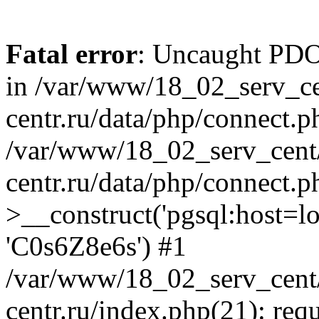
Fatal error
: Uncaught PDOE
in /var/www/18_02_serv_ce
centr.ru/data/php/connect.p
/var/www/18_02_serv_cent/
centr.ru/data/php/connect.
>__construct('pgsql:host=loca
'C0s6Z8e6s') #1
/var/www/18_02_serv_cent/
centr.ru/index.php(21): req