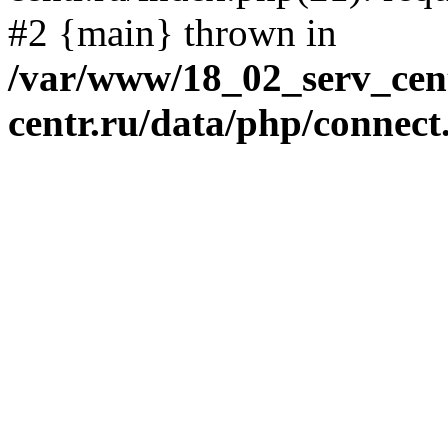
#2 {main} thrown in
/var/www/18_02_serv_cent
centr.ru/data/php/connect