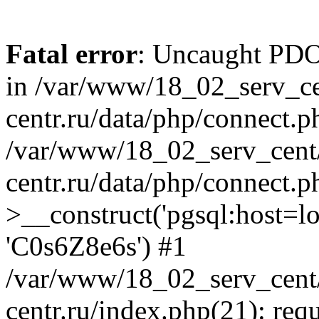
Fatal error
: Uncaught PDOE
in /var/www/18_02_serv_ce
centr.ru/data/php/connect.p
/var/www/18_02_serv_cent/
centr.ru/data/php/connect.
>__construct('pgsql:host=loca
'C0s6Z8e6s') #1
/var/www/18_02_serv_cent/
centr.ru/index.php(21): req