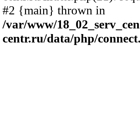
#2 {main} thrown in
/var/www/18_02_serv_cent
centr.ru/data/php/connect