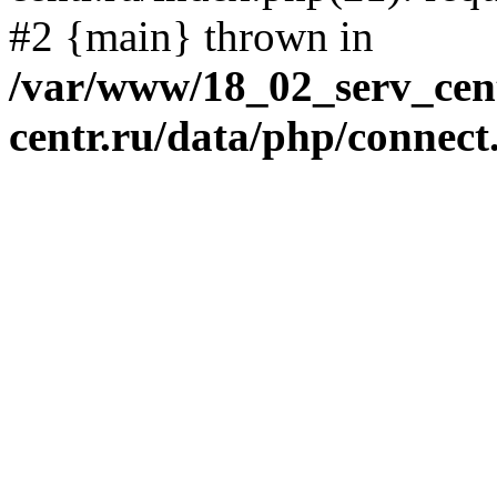
#2 {main} thrown in
/var/www/18_02_serv_cent
centr.ru/data/php/connect