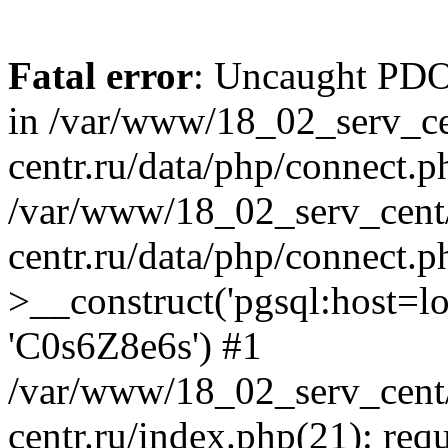
Fatal error
: Uncaught PDOE
in /var/www/18_02_serv_ce
centr.ru/data/php/connect.p
/var/www/18_02_serv_cent/
centr.ru/data/php/connect.
>__construct('pgsql:host=loca
'C0s6Z8e6s') #1
/var/www/18_02_serv_cent/
centr.ru/index.php(21): req