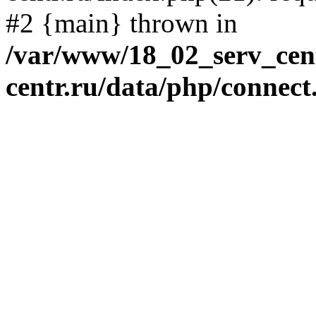
#2 {main} thrown in
/var/www/18_02_serv_cent
centr.ru/data/php/connect