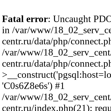
Fatal error
: Uncaught PDOE
in /var/www/18_02_serv_ce
centr.ru/data/php/connect.p
/var/www/18_02_serv_cent/
centr.ru/data/php/connect.
>__construct('pgsql:host=loca
'C0s6Z8e6s') #1
/var/www/18_02_serv_cent/
centr.ru/index.php(21): req