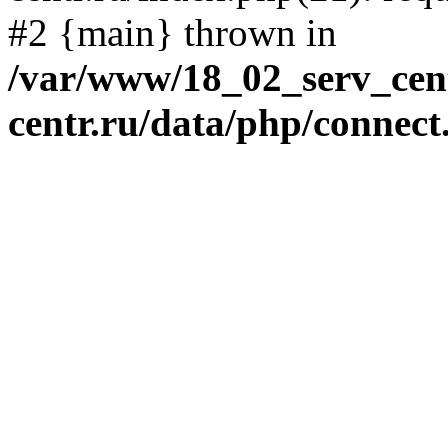
#2 {main} thrown in
/var/www/18_02_serv_cent
centr.ru/data/php/connect