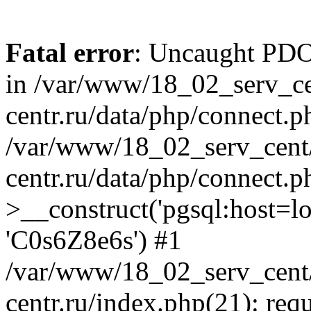
Fatal error
: Uncaught PDOE
in /var/www/18_02_serv_ce
centr.ru/data/php/connect.p
/var/www/18_02_serv_cent/
centr.ru/data/php/connect.
>__construct('pgsql:host=loca
'C0s6Z8e6s') #1
/var/www/18_02_serv_cent/
centr.ru/index.php(21): req