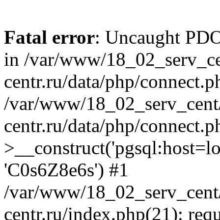
Fatal error
: Uncaught PDOE
in /var/www/18_02_serv_ce
centr.ru/data/php/connect.p
/var/www/18_02_serv_cent/
centr.ru/data/php/connect.
>__construct('pgsql:host=loca
'C0s6Z8e6s') #1
/var/www/18_02_serv_cent/
centr.ru/index.php(21): req