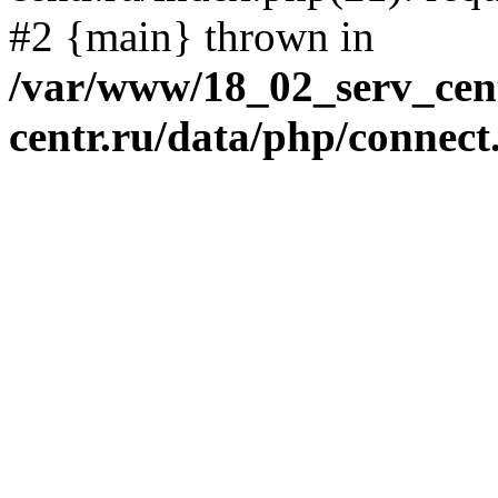
#2 {main} thrown in
/var/www/18_02_serv_cent
centr.ru/data/php/connect