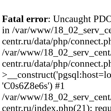
Fatal error
: Uncaught PDOE
in /var/www/18_02_serv_ce
centr.ru/data/php/connect.p
/var/www/18_02_serv_cent/
centr.ru/data/php/connect.
>__construct('pgsql:host=loca
'C0s6Z8e6s') #1
/var/www/18_02_serv_cent/
centr.ru/index.php(21): req