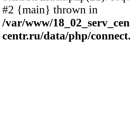
#2 {main} thrown in
/var/www/18_02_serv_cent
centr.ru/data/php/connect