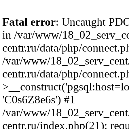
Fatal error
: Uncaught PDOE
in /var/www/18_02_serv_ce
centr.ru/data/php/connect.p
/var/www/18_02_serv_cent/
centr.ru/data/php/connect.
>__construct('pgsql:host=loca
'C0s6Z8e6s') #1
/var/www/18_02_serv_cent/
centr.ru/index.php(21): req