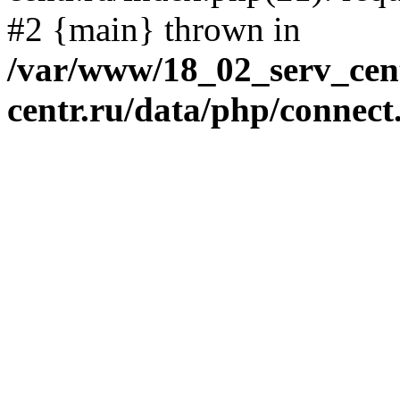
#2 {main} thrown in
/var/www/18_02_serv_cent
centr.ru/data/php/connect