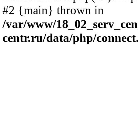
#2 {main} thrown in
/var/www/18_02_serv_cent
centr.ru/data/php/connect