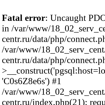
Fatal error
: Uncaught PDOE
in /var/www/18_02_serv_ce
centr.ru/data/php/connect.p
/var/www/18_02_serv_cent/
centr.ru/data/php/connect.
>__construct('pgsql:host=loca
'C0s6Z8e6s') #1
/var/www/18_02_serv_cent/
centr.ru/index.php(21): req