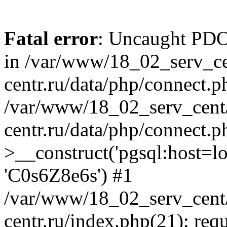
Fatal error
: Uncaught PDOE
in /var/www/18_02_serv_ce
centr.ru/data/php/connect.p
/var/www/18_02_serv_cent/
centr.ru/data/php/connect.
>__construct('pgsql:host=loca
'C0s6Z8e6s') #1
/var/www/18_02_serv_cent/
centr.ru/index.php(21): req