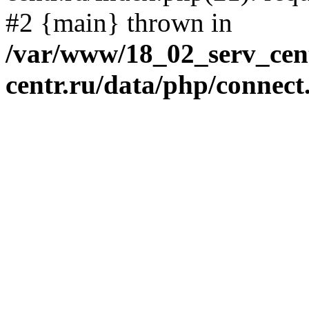
#2 {main} thrown in
/var/www/18_02_serv_cent
centr.ru/data/php/connect