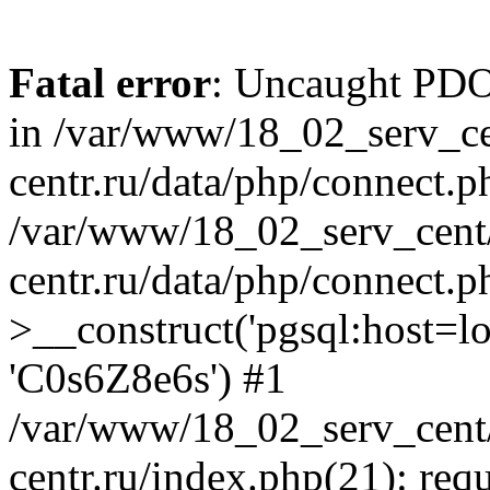
Fatal error
: Uncaught PDOE
in /var/www/18_02_serv_ce
centr.ru/data/php/connect.p
/var/www/18_02_serv_cent/
centr.ru/data/php/connect.
>__construct('pgsql:host=loca
'C0s6Z8e6s') #1
/var/www/18_02_serv_cent/
centr.ru/index.php(21): req