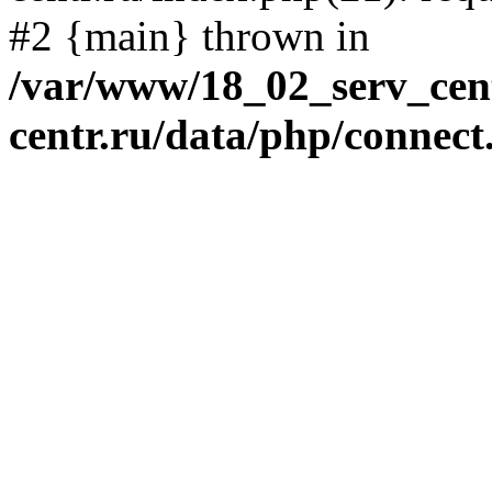
#2 {main} thrown in
/var/www/18_02_serv_cent
centr.ru/data/php/connect