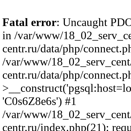
Fatal error
: Uncaught PDOE
in /var/www/18_02_serv_ce
centr.ru/data/php/connect.p
/var/www/18_02_serv_cent/
centr.ru/data/php/connect.
>__construct('pgsql:host=loca
'C0s6Z8e6s') #1
/var/www/18_02_serv_cent/
centr.ru/index.php(21): req