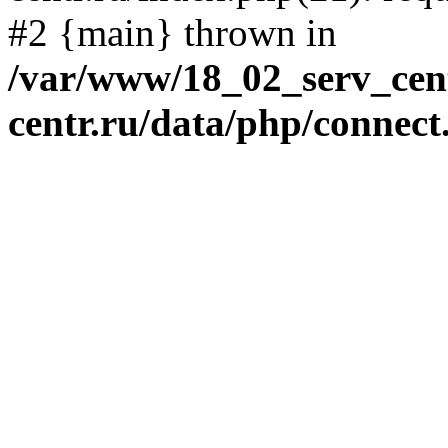
#2 {main} thrown in
/var/www/18_02_serv_cent
centr.ru/data/php/connect