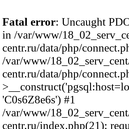
Fatal error
: Uncaught PDOE
in /var/www/18_02_serv_ce
centr.ru/data/php/connect.p
/var/www/18_02_serv_cent/
centr.ru/data/php/connect.
>__construct('pgsql:host=loca
'C0s6Z8e6s') #1
/var/www/18_02_serv_cent/
centr.ru/index.php(21): req