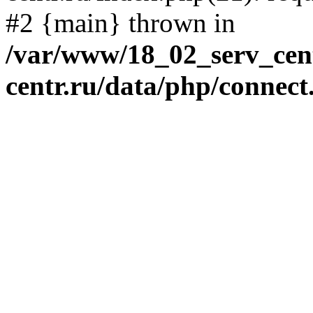
#2 {main} thrown in
/var/www/18_02_serv_cent
centr.ru/data/php/connect