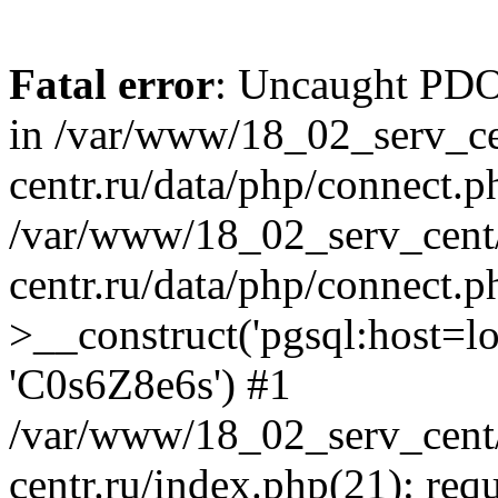
Fatal error
: Uncaught PDOE
in /var/www/18_02_serv_ce
centr.ru/data/php/connect.p
/var/www/18_02_serv_cent/
centr.ru/data/php/connect.
>__construct('pgsql:host=loca
'C0s6Z8e6s') #1
/var/www/18_02_serv_cent/
centr.ru/index.php(21): req