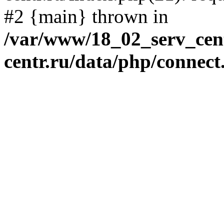
#2 {main} thrown in
/var/www/18_02_serv_cent
centr.ru/data/php/connect