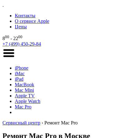
.
Контакты
О сервисе Apple
Цены
00
00
8
- 22
+7 (499) 450-29-84
iPhone
iMac
iPad
MacBook
Mac Mini
Apple TV
Apple Watch
Mac Pro
Сервисный центр
›
Ремонт Mac Pro
Ремонт Mac Pro в Москве